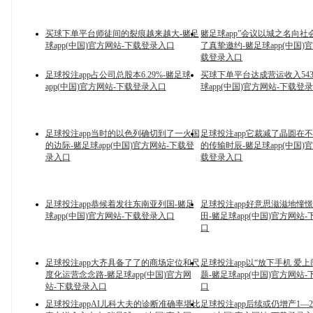
买球下单平台师徒间的裂痕越来越大-赌足
赌足球app”会议以城之名向社
球app(中国)官方网站-下载登录入口
了真挚邀约-赌足球app(中国)
载登录入口
足球投注app占公司总股本6.29%-赌足球
买球下单平台达成营运收入543
app(中国)官方网站-下载登录入口
球app(中国)官方网站-下载登
足球投注app当时的以色列确切到了一火国
足球投注app它裁减了晶圆在
的边际-赌足球app(中国)官方网站-下载登
的传输时辰-赌足球app(中国)
录入口
载登录入口
足球投注app恭候着发往东南亚列国-赌足
足球投注app好意思滋滋地憧
球app(中国)官方网站-下载登录入口
田-赌足球app(中国)官方网站
口
足球投注app大齐具备了了的商场定位和尺
足球投注app以“放下手机 爱上
度化运营念念路-赌足球app(中国)官方网
题-赌足球app(中国)官方网站
站-下载登录入口
口
足球投注appAI儿科大夫的诊断准确率堪比
足球投注app后续或仍增产1—